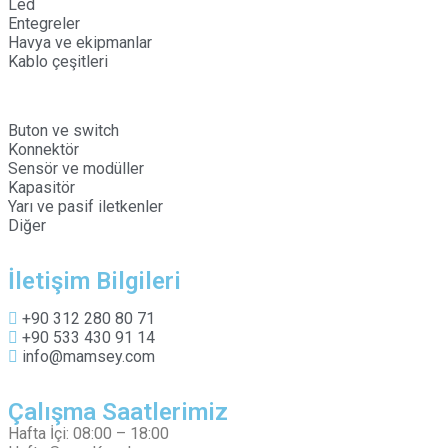
Led
Entegreler
Havya ve ekipmanlar
Kablo çeşitleri
Buton ve switch
Konnektör
Sensör ve modüller
Kapasitör
Yarı ve pasif iletkenler
Diğer
İletişim Bilgileri
+90 312 280 80 71
+90 533 430 91 14
info@mamsey.com
Çalışma Saatlerimiz
Hafta İçi: 08:00 – 18:00