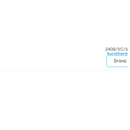
2408/VC/V
Eurotherm 
Ürünü İ