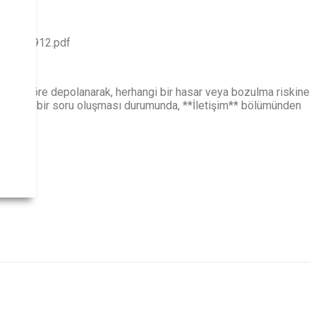
es-2657912.pdf
larına göre depolanarak, herhangi bir hasar veya bozulma riskine
 herhangi bir soru oluşması durumunda, **İletişim** bölümünden