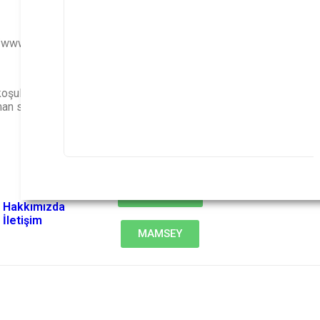
://www.mouser.com.tr/datasheet/2/603/t9_toggle_catalog_pag
 koşullarda muhafaza edilmektedir. Ürünler, yüksek kalite standart
n sağlam, güvenilir ve kaliteli ürünler sunmaktayız. Akıllarında
Teklif Al
Whatsapp
Hakkımızda
İletişim
MAMSEY